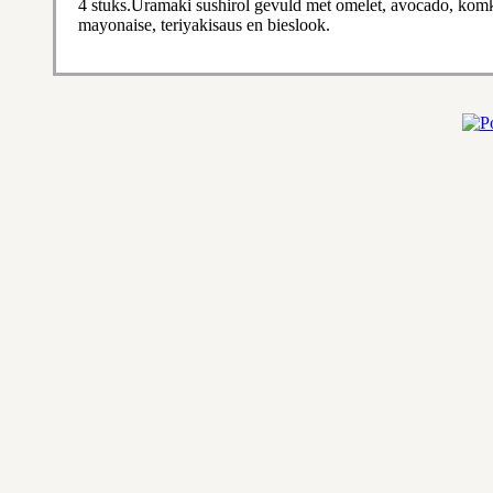
4 stuks.Uramaki sushirol gevuld met omelet, avocado, ko
mayonaise, teriyakisaus en bieslook.