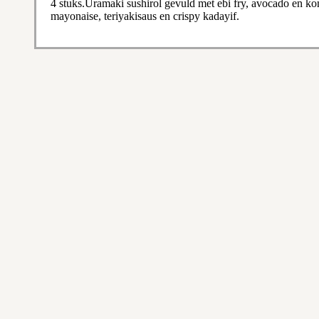
4 stuks.Uramaki sushirol gevuld met ebi fry, avocado en 
mayonaise, teriyakisaus en crispy kadayif.